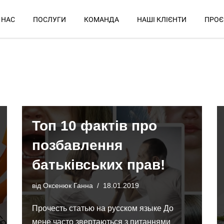
 НАС
ПОСЛУГИ
КОМАНДА
НАШІ КЛІЄНТИ
ПРОЄ
Топ 10 фактів про
позбавлення
батьківських прав!
від
Оксенюк Ганна
18.01.2019
Прочесть статью на русском языке До
мене часто звертаються з питаннями