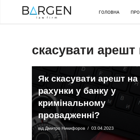
ГОЛОВНА
ПРО
Перейти
до
вмісту
скасувати арешт 
Як скасувати арешт на
рахунки у банку у
кримінальному
провадженні?
від
Дмитро Никифоров
03.04.2023