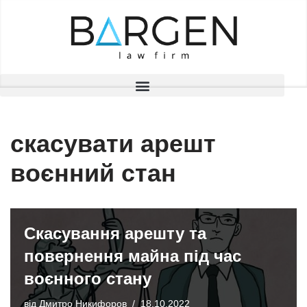
Перейти
до
вмісту
скасувати арешт
воєнний стан
Скасування арешту та
повернення майна під час
воєнного стану
від
Дмитро Никифоров
18.10.2022