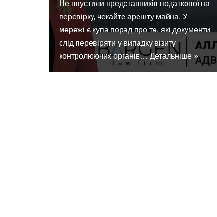
Не впустили представників податкової на
перевірку, чекайте арешту майна. У
мережі є купа порад про те, які документи
слід перевіряти у випадку візиту
контролюючих органів…
Детальніше »