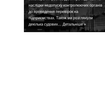
наслідки недопуску контролюючих органів
до проведення перевірок на
підприємствах. Також ми розглянули
декілька судових…
Детальніше »