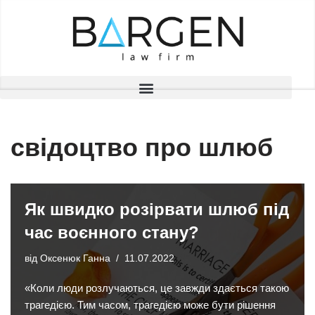
Перейти
до
вмісту
свідоцтво про шлюб
Як швидко розірвати шлюб під
час воєнного стану?
від
Оксенюк Ганна
11.07.2022
«Коли люди розлучаються, це завжди здається такою
трагедією. Тим часом, трагедією може бути рішення