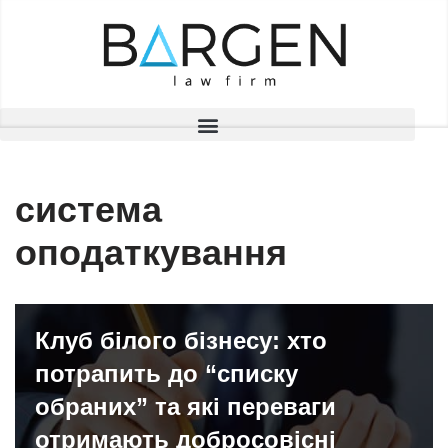
Перейти
до
вмісту
система
оподаткування
Клуб білого бізнесу: хто
потрапить до “списку
обраних” та які переваги
отримають добросовісні