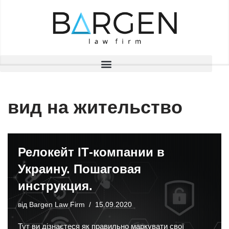
Перейти
до
вмісту
вид на жительство
Релокейт ІТ-компании в
Украину. Пошаговая
инструкция.
від
Bargen Law Firm
15.09.2020
Тут ви дізнаєтеся як правильно маркувати свої