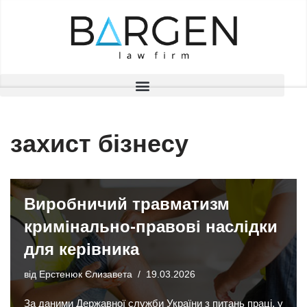
Перейти
до
вмісту
захист бізнесу
Виробничий травматизм
кримінально-правові наслідки
для керівника
від
Ерстенюк Єлизавета
19.03.2026
За даними Державної служби України з питань праці, у