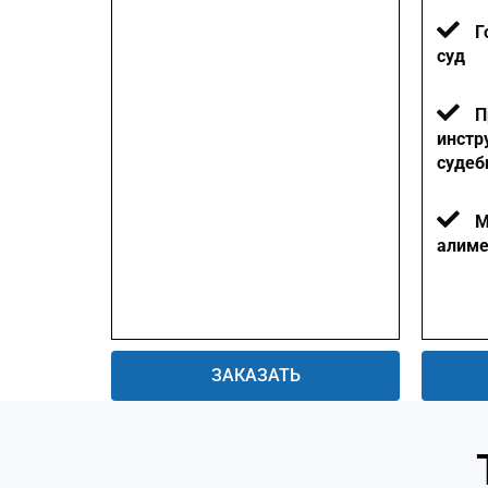
Г
суд
П
инстр
судеб
М
алиме
ЗАКАЗАТЬ