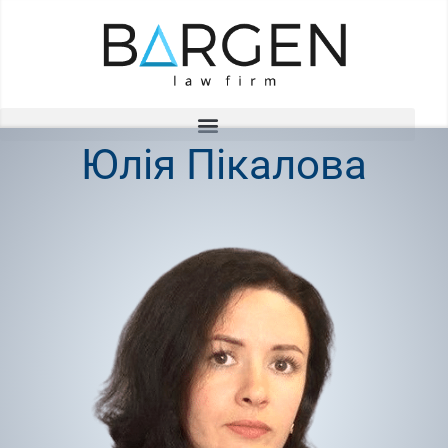
Перейти
до
вмісту
Юлія Пікалова