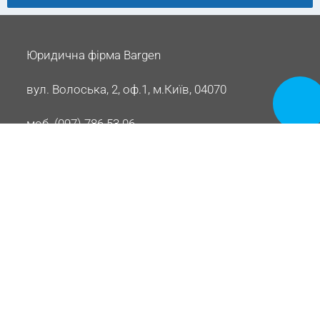
Юридична фірма Bargen
вул. Волоська, 2, оф.1, м.Київ, 04070
Замовит
дзвінок
моб. (097) 786 53 06
info@bargen.com.ua
Супровід угод з нерухомістю
Судові спори щодо нерухомості