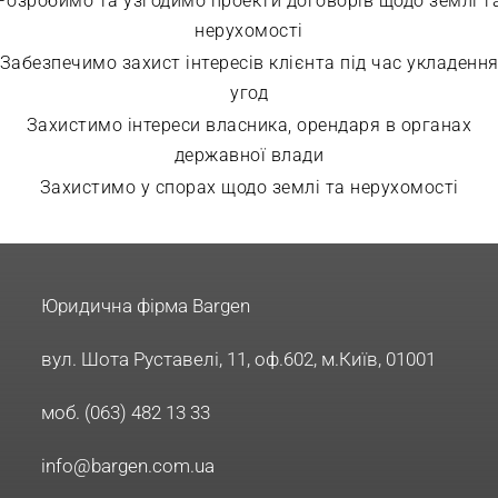
Розробимо та узгодимо проекти договорів щодо землі т
нерухомості
Забезпечимо захист інтересів клієнта під час укладенн
угод
Захистимо інтереси власника, орендаря в органах
державної влади
Захистимо у спорах щодо землі та нерухомості
Юридична фірма Bargen
вул. Шота Руставелі, 11, оф.602, м.Київ, 01001
моб. (063) 482 13 33
info@bargen.com.ua