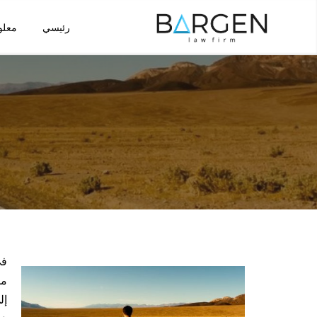
رئيسي
معلو
تخطى
إلى
المحتوى
في
مك