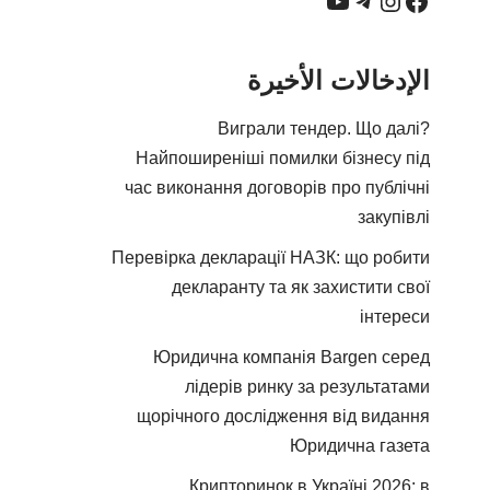
الإدخالات الأخيرة
Виграли тендер. Що далі?
Найпоширеніші помилки бізнесу під
час виконання договорів про публічні
закупівлі
Перевірка декларації НАЗК: що робити
декларанту та як захистити свої
інтереси
Юридична компанія Bargen серед
лідерів ринку за результатами
щорічного дослідження від видання
Юридична газета
Крипторинок в Україні 2026: в