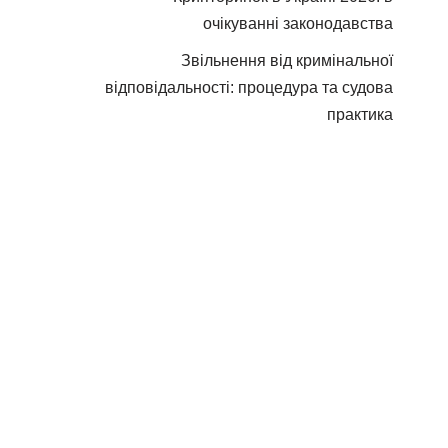
очікуванні законодавства
Звільнення від кримінальної
відповідальності: процедура та судова
практика