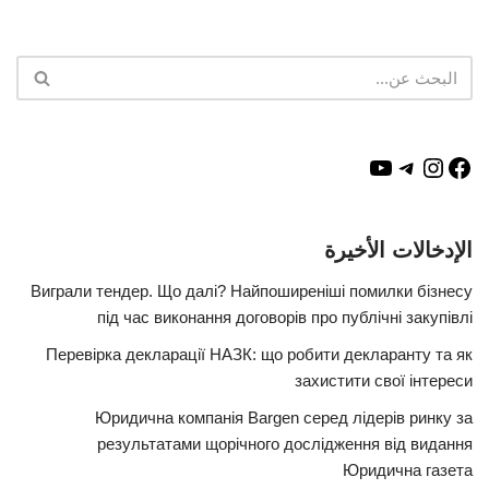
الإدخالات الأخيرة
Виграли тендер. Що далі? Найпоширеніші помилки бізнесу
під час виконання договорів про публічні закупівлі
Перевірка декларації НАЗК: що робити декларанту та як
захистити свої інтереси
Юридична компанія Bargen серед лідерів ринку за
результатами щорічного дослідження від видання
Юридична газета