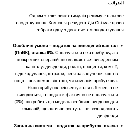
الضرائب
Одним з ключових стимулів режиму є пільгове
оподаткування. Компанія-резидент Дія.Сіті має право
обрати одну з двох систем оподаткування:
Особливі умови – податок на виведений капітал
(ПнВК), ставка 9%.
Сплачується не з прибутку, а з
конкретних операцій, що вважаються виведенням
капіталу: дивіденди, роялті, проценти, комісії,
відшкодування, штрафи, пеня за залучення коштів
тощо – незалежно від того, чи компанія прибуткова.
Якщо прибуток реінвестується в бізнес, а не
виводиться, то податок фактично не сплачується
(0%), що робить цю модель особливо вигідною для
компаній, що активно ростуть і не розподіляють
дивіденди.
Загальна система – податок на прибуток, ставка