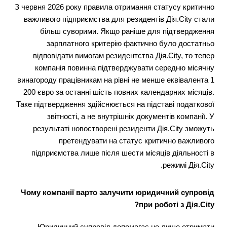
З червня 2026 року правила отримання статусу критично
важливого підприємства для резидентів Дія.City стали
більш суворими. Якщо раніше для підтвердження
зарплатного критерію фактично було достатньо
відповідати вимогам резидентства Дія.City, то тепер
компанія повинна підтверджувати середню місячну
винагороду працівникам на рівні не менше еквівалента 1
200 євро за останні шість повних календарних місяців.
Таке підтвердження здійснюється на підставі податкової
звітності, а не внутрішніх документів компанії. У
результаті новостворені резиденти Дія.City зможуть
претендувати на статус критично важливого
підприємства лише після шести місяців діяльності в
режимі Дія.City.
Чому компанії варто залучити юридичний супровід
при роботі з Дія.City?
Юридичний супровід допомагає не лише отримати