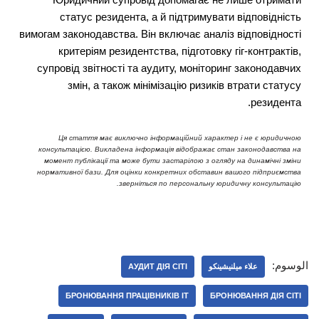
статус резидента, а й підтримувати відповідність
вимогам законодавства. Він включає аналіз відповідності
критеріям резидентства, підготовку гіг-контрактів,
супровід звітності та аудиту, моніторинг законодавчих
змін, а також мінімізацію ризиків втрати статусу
резидента.
Ця стаття має виключно інформаційний характер і не є юридичною
консультацією. Викладена інформація відображає стан законодавства на
момент публікації та може бути застарілою з огляду на динамічні зміни
нормативної бази. Для оцінки конкретних обставин вашого підприємства
зверніться по персональну юридичну консультацію.
الوسوم:
علاء ميلنيشينكو
АУДИТ ДІЯ СІТІ
БРОНЮВАННЯ ПРАЦІВНИКІВ ІТ
БРОНЮВАННЯ ДІЯ СІТІ