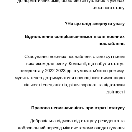
до нормативних змін, особливо актуальних в умовах
воєнного стану.
На що слід звернути увагу?
Відновлення compliance-вимог після воєнних
послаблень
Скасування воєнних послаблень стало суттєвим
викликом для ринку. Компанії, що набули статус
резидента у 2022-2023 рр. в умовах м’якого режиму,
мусять тепер дотримуватися повноцінних вимог щодо
кількості спеціалістів, рівня зарплат та підготовки
звітності.
Правова невизначеність при втраті статусу
Добровільна відмова від статусу резидента та
добровільний перехід між системами оподаткування