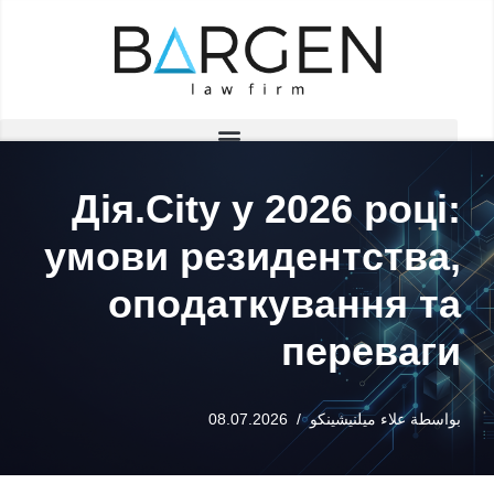
تخطى
إلى
المحتوى
Дія.City у 2026 році:
умови резидентства,
оподаткування та
переваги
بواسطة
علاء ميلنيشينكو
08.07.2026