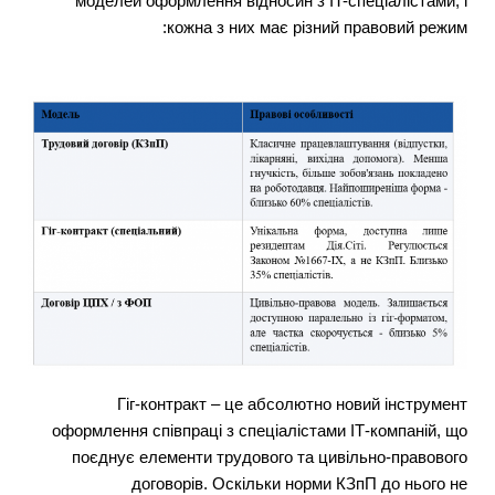
моделей оформлення відносин з IT-спеціалістами, і
кожна з них має різний правовий режим:
Гіг-контракт – це абсолютно новий інструмент
оформлення співпраці з спеціалістами ІТ-компаній, що
поєднує елементи трудового та цивільно-правового
договорів. Оскільки норми КЗпП до нього не