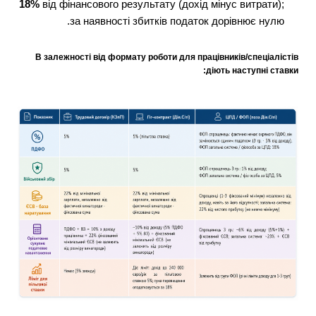
18%
від фінансового результату (дохід мінус витрати);
за наявності збитків податок дорівнює нулю.
В залежності від формату роботи для працівників/спеціалістів
діють наступні ставки: