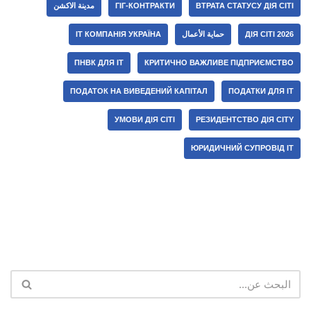
ВТРАТА СТАТУСУ ДІЯ СІТІ
ГІГ-КОНТРАКТИ
مدينة الاكشن
ДІЯ СІТІ 2026
حماية الأعمال
ІТ КОМПАНІЯ УКРАЇНА
ПНВК ДЛЯ ІТ
КРИТИЧНО ВАЖЛИВЕ ПІДПРИЄМСТВО
ПОДАТОК НА ВИВЕДЕНИЙ КАПІТАЛ
ПОДАТКИ ДЛЯ ІТ
УМОВИ ДІЯ СІТІ
РЕЗИДЕНТСТВО ДІЯ CITY
ЮРИДИЧНИЙ СУПРОВІД ІТ