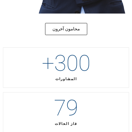
محامون آخرون
+
300
المشاورات
79
فاز الحالات