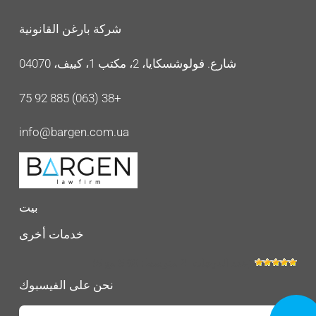
شركة بارغن القانونية
شارع. فولوشسكايا، 2، مكتب 1، كييف، 04070
+38 (063) 885 92 75
info@bargen.com.ua
بيت
خدمات أخرى
(عدد الدرجات:
2
متوسط:
5.00
مع 5)
نحن على الفيسبوك