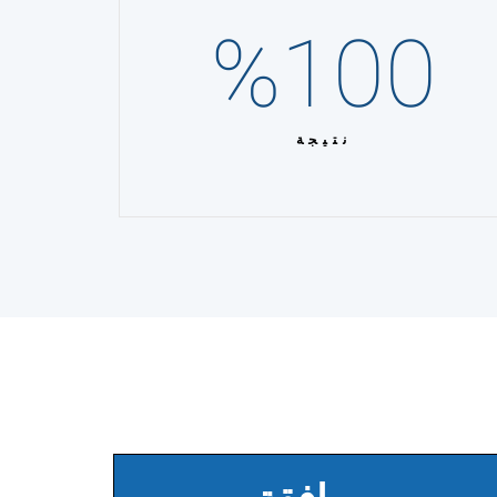
%
100
نتيجة