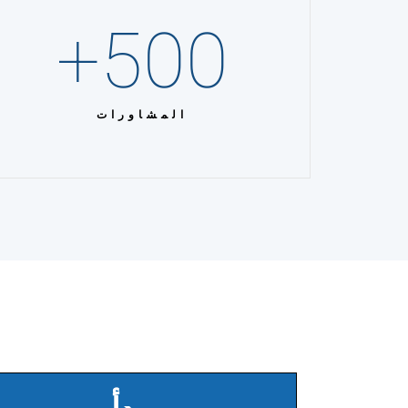
+
500
المشاورات