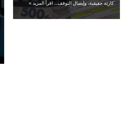
كارثة حقيقية، وإيصال التوقف...
اقرأ المزيد »