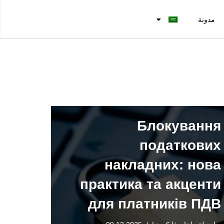
مدونة
Блокування
податкових
накладних: нова
практика та акценти
для платників ПДВ