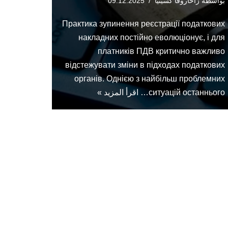
بواسطة
زاخاروفا كسينيا
09.12.2025
Практика зупинення реєстрації податкових
накладних постійно еволюціонує, і для
платників ПДВ критично важливо
відстежувати зміни в підходах податкових
органів. Однією з найбільш проблемних
ситуацій останнього…
اقرأ المزيد »