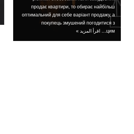
продає квартири, то обирає найбільш
оптимальний для себе варіант продажу, а
покупець змушений погодитися з
цим…
اقرأ المزيد »