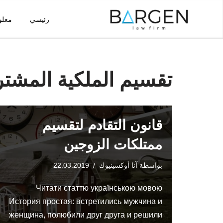
رئيسي
معلو
تخطى
إلى
المحتوى
تقسيم الملكية المشتر
قانون التقادم لتقسيم
ممتلكات الزوجين
بواسطة
آنا أوكسينيوك
22.03.2019
Читати статтю українською мовою
История простая: встретились мужчина и
женщина, полюбили друг друга и решили