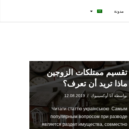
مدونة
تقسيم ممتلكات الزوجين
ماذا تريد أن تعرف؟
بواسطة
آنا أوكسينيوك
12.08.2019
Читати статтю українською Самым
популярным вопросом при разводе
является раздел имущества, совместно