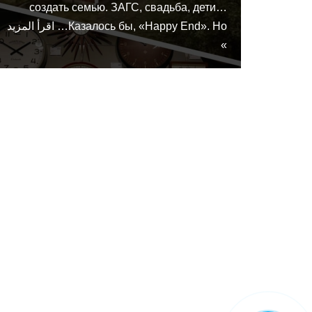
создать семью. ЗАГС, свадьба, дети…
Казалось бы, «Happy End». Но…
اقرأ المزيد
»