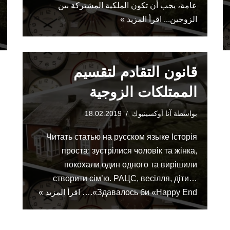
عامة، يجب أن تكون الملكية المشتركة بين
الزوجين...
اقرأ المزيد »
قانون التقادم لتقسيم
الممتلكات الزوجية
بواسطة
آنا أوكسينيوك
18.02.2019
Читать статью на русском языке Історія
проста: зустрілися чоловік та жінка,
покохали один одного та вирішили
створити сім’ю. РАЦС, весілля, діти…
Здавалось би «Happy End».…
اقرأ المزيد »