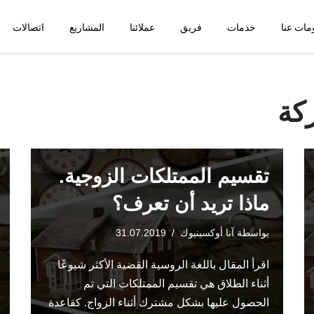
مات عنا
خدمات
فريق
عملائنا
المشاريع
اتصالات
كة
تقسيم الممتلكات الزوجية.
ماذا تريد أن تعرف؟
بواسطة
آنا أوكسينيوك
31.07.2019
اقرأ المقال باللغة الروسية القضية الأكثر شيوعًا
أثناء الطلاق هي تقسيم الممتلكات التي تم
الحصول عليها بشكل مشترك أثناء الزواج. كقاعدة