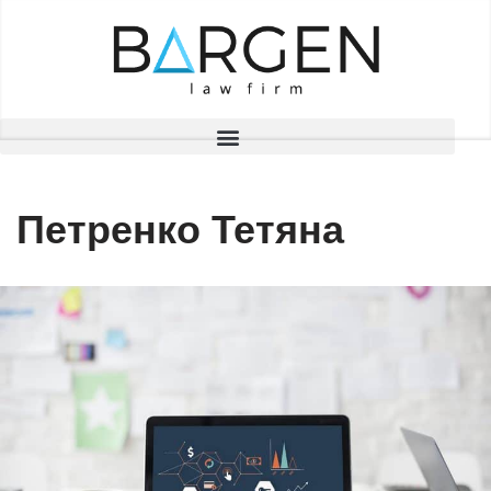
Перейти
до
вмісту
Петренко Тетяна