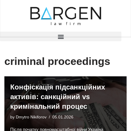
Skip
to
content
criminal proceedings
Конфіскація підсанкційних
активів: санкційний vs
кримінальний процес
by
Dmytro Nikiforov
05.01.2026
Після початку повномасштабної війни Україна