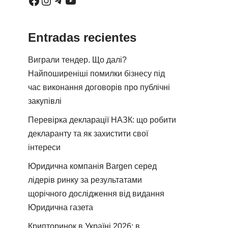
Entradas recientes
Виграли тендер. Що далі?
Найпоширеніші помилки бізнесу під
час виконання договорів про публічні
закупівлі
Перевірка декларації НАЗК: що робити
декларанту та як захистити свої
інтереси
Юридична компанія Bargen серед
лідерів ринку за результатами
щорічного дослідження від видання
Юридична газета
Крипторинок в Україні 2026: в