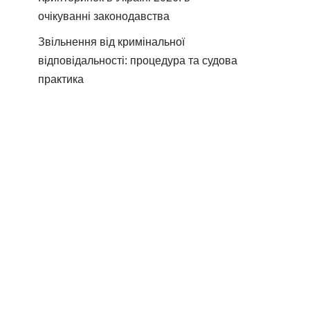
очікуванні законодавства
Звільнення від кримінальної
відповідальності: процедура та судова
практика