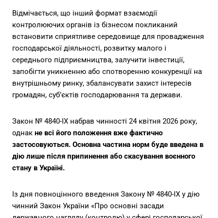
Відмічається, що інший формат взаємодії
контролюючих органів із бізнесом покликаний
встановити сприятливе середовище для провадження
господарської діяльності, розвитку малого і
середнього підприємництва, залучити інвестиції,
запобігти уникненню або спотворенню конкуренції на
внутрішньому ринку, збалансувати захист інтересів
громадян, суб’єктів господарювання та держави.
Закон № 4840-IX набрав чинності 24 квітня 2026 року,
однак
не
всі його положення вже фактично
застосовуються. Основна частина норм буде введена в
дію лише після припинення або скасування воєнного
стану в Україні.
Із дня повноцінного введення Закону № 4840-IX у дію
чинний Закон України «Про основні засади
державного нагляду (контролю) у сфері господарської