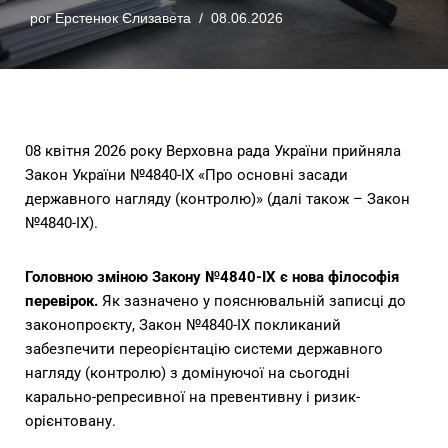
por
Ерстенюк Єлизавета
08.06.2026
08 квітня 2026 року Верховна рада України прийняла
Закон України №4840-IX «Про основні засади
державного нагляду (контролю)» (далі також – Закон
№4840-IX).
Головною зміною Закону №4840-IX є нова філософія
перевірок.
Як зазначено у пояснювальній записці до
законопроєкту, Закон №4840-IX покликаний
забезпечити переорієнтацію системи державного
нагляду (контролю) з домінуючої на сьогодні
карально-репресивної на превентивну і ризик-
орієнтовану.