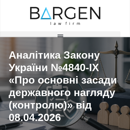
Saltar
al
contenido
Аналітика Закону
України №4840-IX
«Про основні засади
державного нагляду
(контролю)» від
08.04.2026