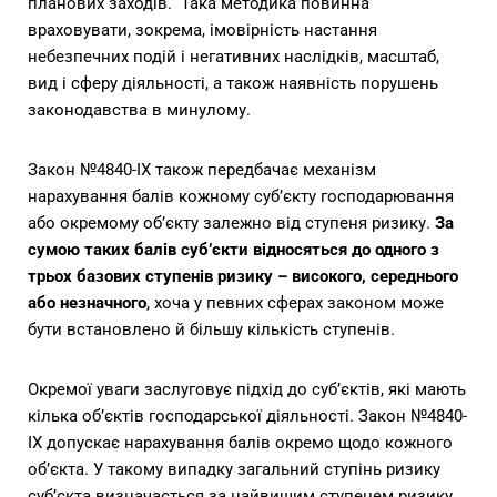
планових заходів. Така методика повинна
враховувати, зокрема, імовірність настання
небезпечних подій і негативних наслідків, масштаб,
вид і сферу діяльності, а також наявність порушень
законодавства в минулому.
Закон №4840-IX також передбачає механізм
нарахування балів кожному суб’єкту господарювання
або окремому об’єкту залежно від ступеня ризику.
За
сумою таких балів суб’єкти відносяться до одного з
трьох базових ступенів ризику – високого, середнього
або незначного
, хоча у певних сферах законом може
бути встановлено й більшу кількість ступенів.
Окремої уваги заслуговує підхід до суб’єктів, які мають
кілька об’єктів господарської діяльності. Закон №4840-
IX допускає нарахування балів окремо щодо кожного
об’єкта. У такому випадку загальний ступінь ризику
суб’єкта визначається за найвищим ступенем ризику