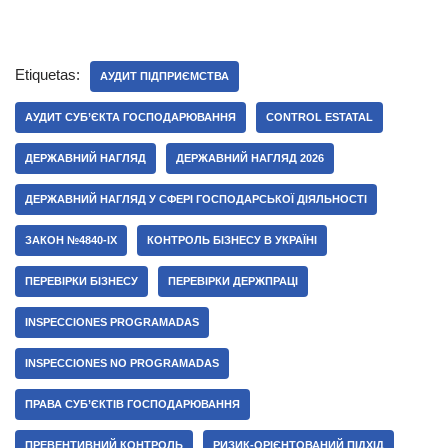
Etiquetas:
АУДИТ ПІДПРИЄМСТВА
АУДИТ СУБ’ЄКТА ГОСПОДАРЮВАННЯ
CONTROL ESTATAL
ДЕРЖАВНИЙ НАГЛЯД
ДЕРЖАВНИЙ НАГЛЯД 2026
ДЕРЖАВНИЙ НАГЛЯД У СФЕРІ ГОСПОДАРСЬКОЇ ДІЯЛЬНОСТІ
ЗАКОН №4840-IX
КОНТРОЛЬ БІЗНЕСУ В УКРАЇНІ
ПЕРЕВІРКИ БІЗНЕСУ
ПЕРЕВІРКИ ДЕРЖПРАЦІ
INSPECCIONES PROGRAMADAS
INSPECCIONES NO PROGRAMADAS
ПРАВА СУБ’ЄКТІВ ГОСПОДАРЮВАННЯ
ПРЕВЕНТИВНИЙ КОНТРОЛЬ
РИЗИК-ОРІЄНТОВАНИЙ ПІДХІД