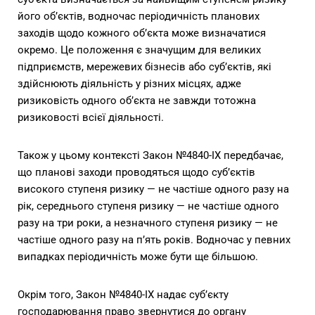
його об’єктів, водночас періодичність планових
заходів щодо кожного об’єкта може визначатися
окремо. Це положення є значущим для великих
підприємств, мережевих бізнесів або суб’єктів, які
здійснюють діяльність у різних місцях, адже
ризиковість одного об’єкта не завжди тотожна
ризиковості всієї діяльності.
Також у цьому контексті Закон №4840-IX передбачає,
що планові заходи проводяться щодо суб’єктів
високого ступеня ризику — не частіше одного разу на
рік, середнього ступеня ризику — не частіше одного
разу на три роки, а незначного ступеня ризику — не
частіше одного разу на п’ять років. Водночас у певних
випадках періодичність може бути ще більшою.
Окрім того, Закон №4840-IX надає суб’єкту
господарювання право звернутися до органу