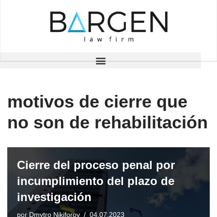
Saltar
al
contenido
motivos de cierre que
no son de rehabilitación
Cierre del proceso penal por
incumplimiento del plazo de
investigación
por
Dmytro Nikiforov
04.07.2023