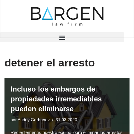
Saltar
al
contenido
detener el arresto
Incluso los embargos de
propiedades irremediables
pueden eliminarse
por
Andriy Gorbunov
31.03.2020
Recientemente, nuestro equipo logró eliminar los arrestos