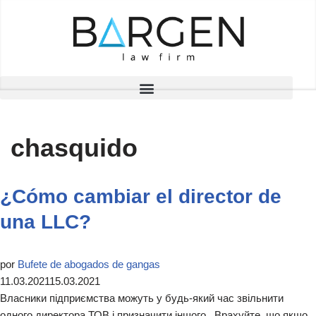
Saltar
al
contenido
chasquido
¿Cómo cambiar el director de
una LLC?
por
Bufete de abogados de gangas
11.03.2021
15.03.2021
Власники підприємства можуть у будь-який час звільнити
одного директора ТОВ і призначити іншого. Врахуйте, що якщо