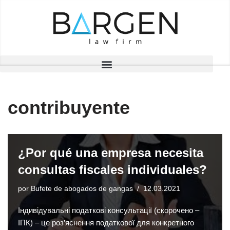
Saltar
al
contenido
contribuyente
¿Por qué una empresa necesita
consultas fiscales individuales?
por
Bufete de abogados de gangas
12.03.2021
Індивідувальні податкові консультації (скорочено –
ІПК) – це роз’яснення податкової для конкретного