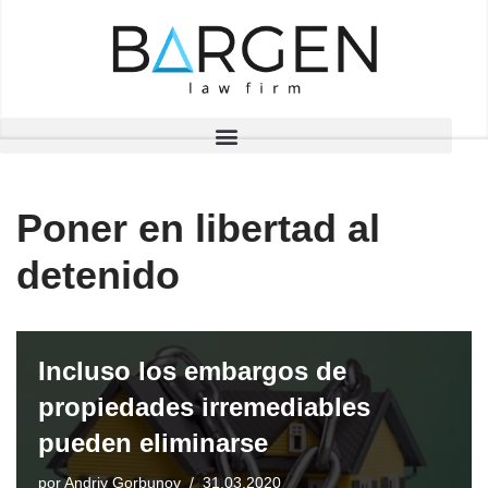
Saltar
al
contenido
Poner en libertad al
detenido
Incluso los embargos de
propiedades irremediables
pueden eliminarse
por
Andriy Gorbunov
31.03.2020