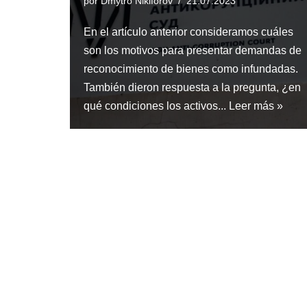
por
Dmytro Nikiforov
21.07.2023
En el artículo anterior consideramos cuáles
son los motivos para presentar demandas de
reconocimiento de bienes como infundadas.
También dieron respuesta a la pregunta, ¿en
qué condiciones los activos...
Leer más »