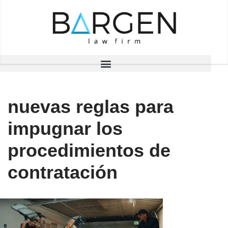
Saltar
al
contenido
nuevas reglas para
impugnar los
procedimientos de
contratación