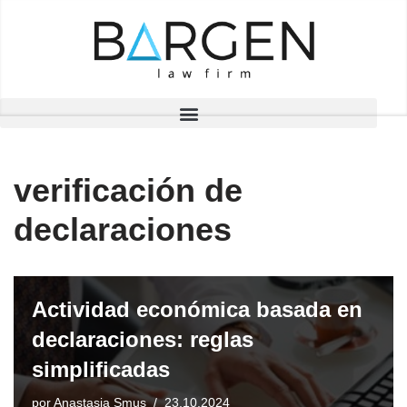
Saltar
al
contenido
verificación de
declaraciones
Actividad económica basada en
declaraciones: reglas
simplificadas
por
Anastasia Smus
23.10.2024