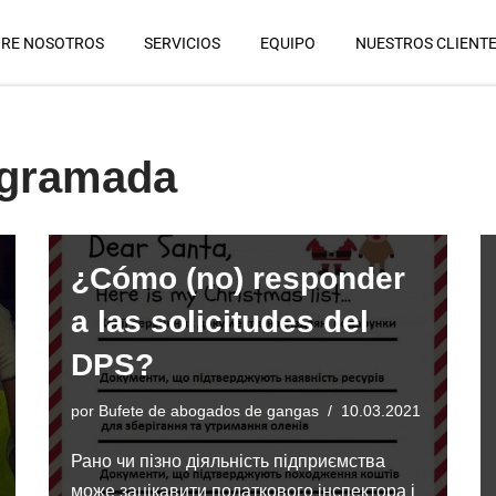
RE NOSOTROS
SERVICIOS
EQUIPO
NUESTROS CLIENT
ogramada
¿Cómo (no) responder
a las solicitudes del
DPS?
por
Bufete de abogados de gangas
10.03.2021
Рано чи пізно діяльність підприємства
може зацікавити податкового інспектора і