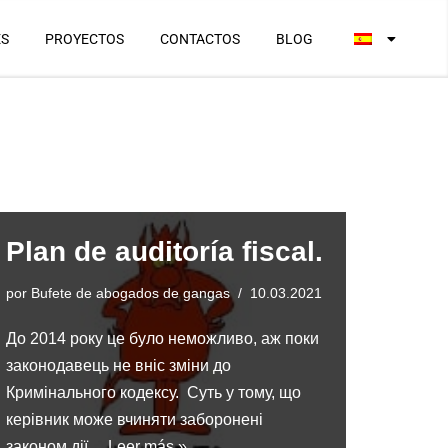
ES
PROYECTOS
CONTACTOS
BLOG
Plan de auditoría fiscal.
por
Bufete de abogados de gangas
10.03.2021
До 2014 року це було неможливо, аж поки
законодавець не вніс зміни до
Кримінального кодексу. Суть у тому, що
керівник може вчиняти заборонені
законом дії…
Leer más »