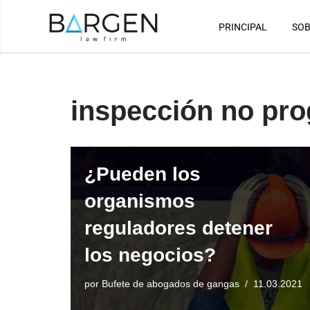
PRINCIPAL
SOB
Saltar
al
contenido
inspección no pr
¿Pueden los
organismos
reguladores detener
los negocios?
por
Bufete de abogados de gangas
11.03.2021