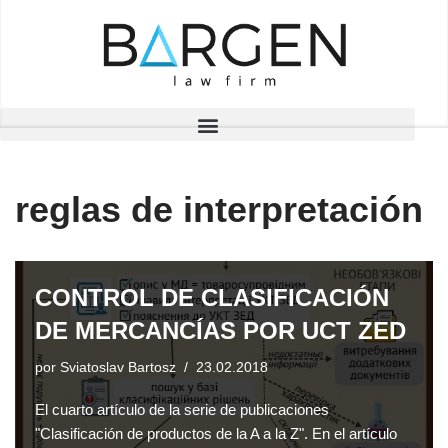
Saltar
al
contenido
reglas de interpretación
CONTROL DE CLASIFICACIÓN
DE MERCANCÍAS POR UCT ZED
por
Sviatoslav Bartosz
23.02.2018
El cuarto artículo de la serie de publicaciones
"Clasificación de productos de la A a la Z". En el artículo