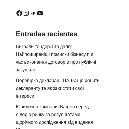
Entradas recientes
Виграли тендер. Що далі?
Найпоширеніші помилки бізнесу під
час виконання договорів про публічні
закупівлі
Перевірка декларації НАЗК: що робити
декларанту та як захистити свої
інтереси
Юридична компанія Bargen серед
лідерів ринку за результатами
щорічного дослідження від видання