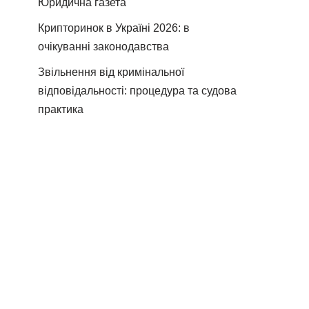
Юридична газета
Крипторинок в Україні 2026: в
очікуванні законодавства
Звільнення від кримінальної
відповідальності: процедура та судова
практика