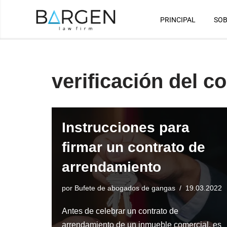
PRINCIPAL
SOB
Saltar
al
contenido
verificación del c
Instrucciones para
firmar un contrato de
arrendamiento
por
Bufete de abogados de gangas
19.03.2022
Antes de celebrar un contrato de
arrendamiento de un inmueble comercial, es