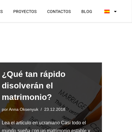
ES
PROYECTOS
CONTACTOS
BLOG
¿Qué tan rápido
disolverán el
matrimonio?
por
Anna Oksenyuk
23.12.2018
Lea el artículo en ucraniano Casi todo el
mundo sueña con un matrimonio estable y