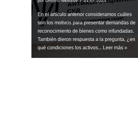
por
Dmytro Nikiforov
21.07.2023
En el artículo anterior consideramos cuáles
son los motivos para presentar demandas de
reconocimiento de bienes como infundadas.
También dieron respuesta a la pregunta, ¿en
qué condiciones los activos...
Leer más »