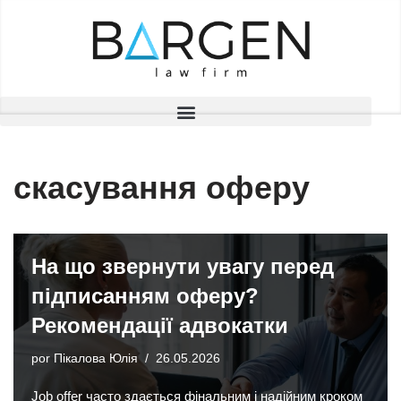
Saltar
al
contenido
скасування оферу
На що звернути увагу перед
підписанням оферу?
Рекомендації адвокатки
por
Пікалова Юлія
26.05.2026
Job offer часто здається фінальним і надійним кроком