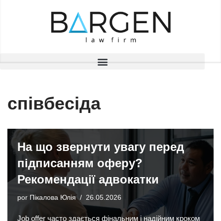
Saltar
al
contenido
співбесіда
На що звернути увагу перед
підписанням оферу?
Рекомендації адвокатки
por
Пікалова Юлія
26.05.2026
Job offer часто здається фінальним і надійним кроком