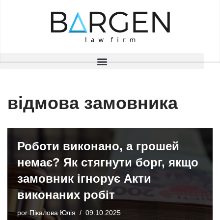
Saltar
al
contenido
відмова замовника
Роботи виконано, а грошей
немає? Як стягнути борг, якщо
замовник ігнорує Акти
виконаних робіт
por
Пікалова Юлія
09.10.2025