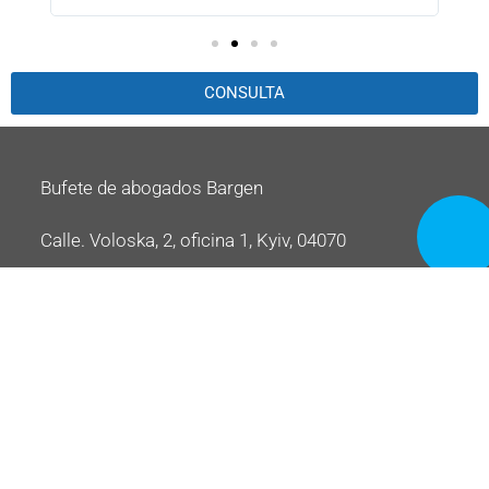
CONSULTA
Bufete de abogados Bargen
LLAMA
Calle. Voloska, 2, oficina 1, Kyiv, 04070
AHORA
multitud (097) 786 53 06
info@bargen.com.ua
Disputas con organismos reguladores