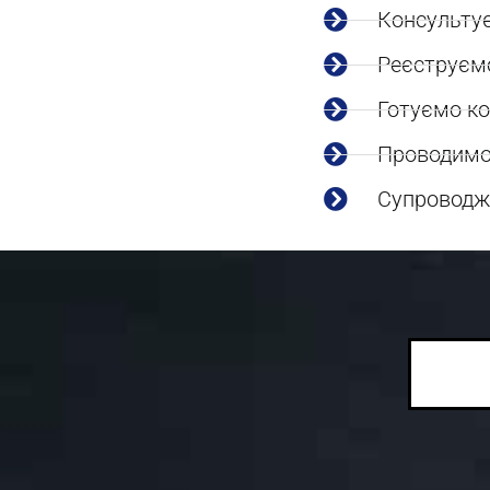
Консультує
Реєструємо
Готуємо ко
Проводимо 
Супроводжу