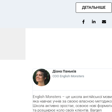
ДЕТАЛЬНІШЕ
Діана Паньків
СОО English Monsters
English Monsters – це школа англійської мови,
Ми дуж
яка навчає учнів за своєю власною методикою.
Bargen
Школа активно зростає, освоює нові формати
що вкл
та розширює коло своїх клієнтів. Bargen
плідної