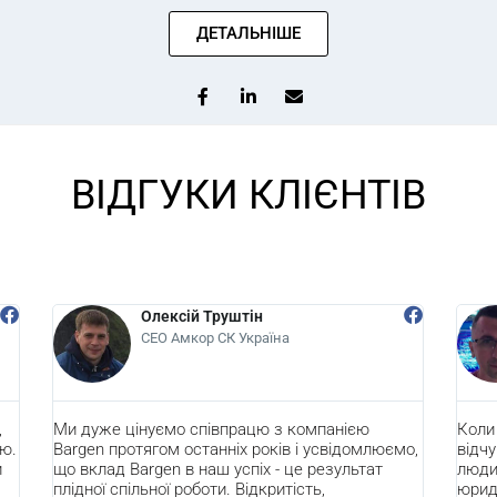
ДЕТАЛЬНІШЕ
ВІДГУКИ КЛІЄНТІВ
Олексій Труштін
Дмитро
СЕО Амкор СК Україна
СЕО Сан
е цінуємо співпрацю з компанією
Коли працюєш з н
 протягом останніх років і усвідомлюємо,
відчуваєш впевнені
ад Bargen в наш успіх - це результат
людині та результа
 спільної роботи. Відкритість,
юридичній підтримц