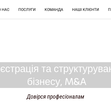
О НАС
ПОСЛУГИ
КОМАНДА
НАШІ КЛІЄНТИ
П
єстрація та структурува
бізнесу, M&A
Довірся професіоналам