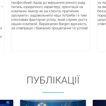
ійний підхід до вирішення різного роду
та підтримку щодня
 юридичного характеру, орієнтація на
за високий професі
ію Амкор як на клієнта, прагнення
беззаперечну квалі
іти і задовольнити наші потреби і є тим
порядність, професі
им фактором успіху, який сприяє росту
цінуємо в співпрац
компаній. Виражаємо Bargen вдячність
співпрацю та бажа
впрацю і бажаємо процвітання та успіхів!
ПУБЛІКАЦІЇ