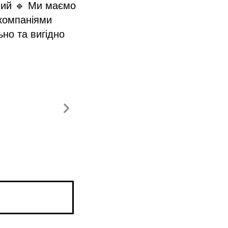
вий 🔹 Ми маємо
компаніями
но та вигідно