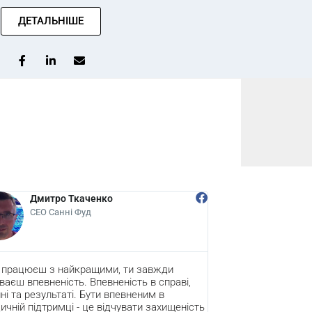
ДЕТАЛЬНІШЕ
 Ткаченко
Діана Паньків
ні Фуд
СОО English Monsters
айкращими, ти завжди
English Monsters – це школа ан
сть. Впевненість в справі,
яка навчає учнів за своєю вл
ті. Бути впевненим в
Школа активно зростає, освою
і - це відчувати захищеність
та розширює коло своїх клієнті