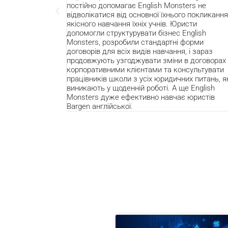
постійно допомагає English Monsters не
профес
відволікатися від основної їхнього покликання –
питань
якісного навчання їхніх учнів. Юристи
компан
допомогли структурувати бізнес English
зрозум
Monsters, розробили стандартні форми
ключов
договорів для всіх видів навчання, і зараз
наших 
продовжують узгоджувати зміни в договорах з
за спі
корпоративними клієнтами та консультувати
працівників школи з усіх юридичних питань, які
виникають у щоденній роботі. А ще English
Monsters дуже ефективно навчає юристів
Bargen англійської.