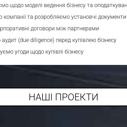
мо щодо моделі ведення бізнесу та оподаткува
 компанії та розробляємо установчі документи
рпоративні договори між партнерами
аудит (due diligence) перед купівлею бізнесу
ємо угоди щодо купівлі бізнесу
НАШІ ПРОЕКТИ