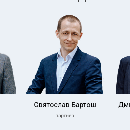
о
Святослав Бартош
Дм
партнер