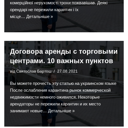
комерційної нерухомості трохи пожвавішав. Деякі
орендарі не пережили карантин і їх
місце…
Детальніше »
Договора аренды с торговыми
центрами. 10 важных пунктов
від
Святослав Бартош
27.08.2021
Вы можете прочесть эту статью на украинском языке
После ослабления карантина рынок коммерческой
недвижимости немного оживился. Некоторые
арендаторы не пережили карантин и их место
занимают новые…
Детальніше »