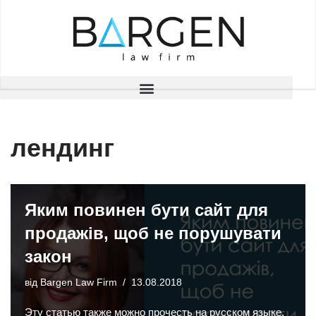
Перейти
до
вмісту
лендинг
Яким повинен бути сайт для
продажів, щоб не порушувати
закон
від
Bargen Law Firm
13.08.2018
Эту статью также можно прочесть на русском языке.