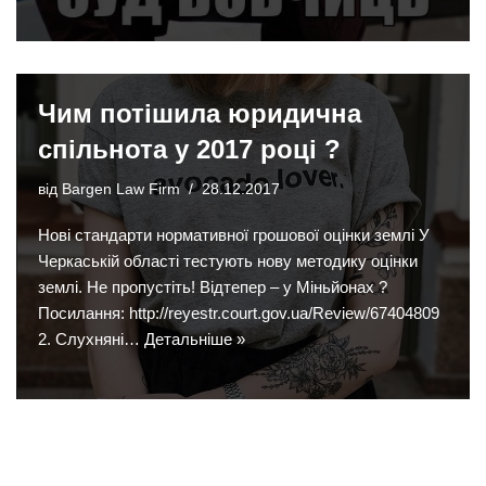
Чим потішила юридична
спільнота у 2017 році ?
від
Bargen Law Firm
28.12.2017
Нові стандарти нормативної грошової оцінки землі У
Черкаській області тестують нову методику оцінки
землі. Не пропустіть! Відтепер – у Міньйонах ?
Посилання: http://reyestr.court.gov.ua/Review/67404809
2. Слухняні…
Детальніше »