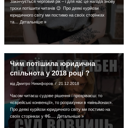
Закінчується черговий рік – і для нас це нагода знову
трохи потішити читачів 😉 Про деякі курйози
юридичного світу ми постимо на своїх сторінках
та…
Детальніше »
Чим потішила юридична
спільнота у 2018 році ?
від
Дмитро Никифоров
21.12.2018
Часом читаєш судове рішення і прозріваєш: то
«єврейські конвенції», то розрахунки в «міньйонах».
Про деякі курйози юридичного світу ми постимо на
своїх сторінках у ФБ.…
Детальніше »