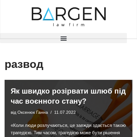
Перейти
до
вмісту
развод
Як швидко розірвати шлюб під
час воєнного стану?
від
Оксенюк Ганна
11.07.2022
«Коли люди розлучаються, це завжди здається такою
трагедією. Тим часом, трагедією може бути рішення