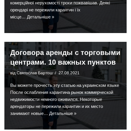
комерційної нерухомості трохи пожвавішав. Деякі
орендарі не пережили карантин і їх
місце…
Детальніше »
Договора аренды с торговыми
центрами. 10 важных пунктов
від
Святослав Бартош
27.08.2021
Вы можете прочесть эту статью на украинском языке
После ослабления карантина рынок коммерческой
недвижимости немного оживился. Некоторые
арендаторы не пережили карантин и их место
занимают новые…
Детальніше »