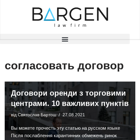
Перейти
до
вмісту
согласовать договор
Договори оренди з торговими
центрами. 10 важливих пунктів
від
Святослав Бартош
27.08.2021
Вы можете прочесть эту статью на русском языке
Після послаблення карантинних обмежень ринок