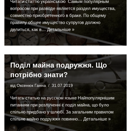
Читати статтю українською Самым популярным
вопросом при разводе является раздел имущества,
совместно приобретенного в браке. По общему
правилу общее имущество супругов должно
делиться, как в…
Детальніше »
Поділ майна подружжя. Що
потрібно знати?
від
Оксенюк Ганна
31.07.2019
Читать статью на русском языке Найпопулярнішим
питанням при розлученні є поділ майна, що було
спільно придбано у шлюбі. За загальним правилом
спільне майно подружжя повинно…
Детальніше »